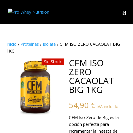
Inicio
/
Proteínas
/
Isolate
/ CFM ISO ZERO CACAOLAT BIG
1KG
CFM ISO
Sin Stock
ZERO
CACAOLAT
BIG 1KG
54,90
€
IVA incluido
CFM Iso Zero de Big es la
opción perfecta para
incrementar la ingesta de