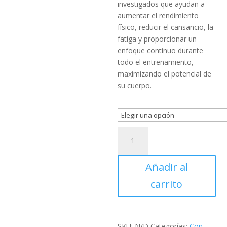
investigados que ayudan a
aumentar el rendimiento
físico, reducir el cansancio, la
fatiga y proporcionar un
enfoque continuo durante
todo el entrenamiento,
maximizando el potencial de
su cuerpo.
ABE
375g.
Applied
Añadir al
Nutrition
cantidad
carrito
SKU:
N/D
Categorías:
Con