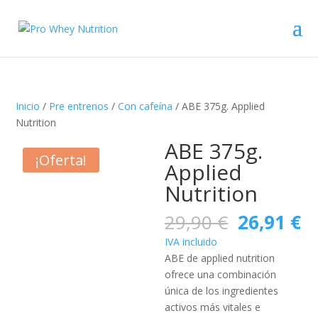
Inicio
/
Pre entrenos
/
Con cafeína
/ ABE 375g. Applied
Nutrition
ABE 375g.
-10%
¡Oferta!
Applied
Nutrition
El
El
29,90
€
26,91
€
precio
pr
IVA incluido
original
ac
ABE de applied nutrition
era:
es
ofrece una combinación
29,90 €.
26
única de los ingredientes
activos más vitales e