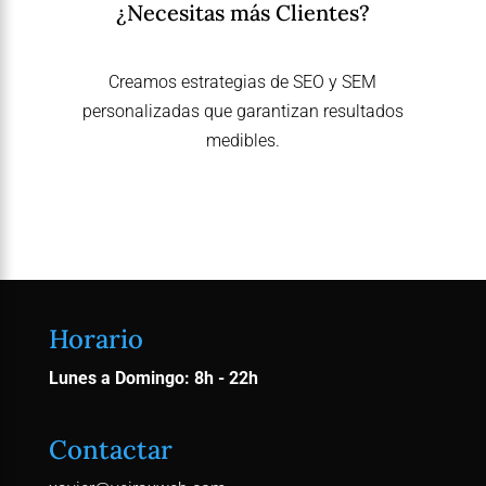
¿Necesitas más Clientes?
p
r
o
Creamos estrategias de SEO y SEM
y
personalizadas que garantizan resultados
e
medibles.
c
t
Contactar Ahora
o
.
.
.
Horario
Lunes a Domingo: 8h - 22h
Contactar