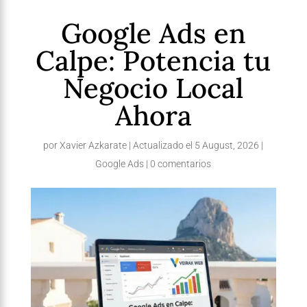
Google Ads en
Calpe: Potencia tu
Negocio Local
Ahora
por
Xavier Azkarate
|
Actualizado el 5 August, 2026
|
Google Ads
|
0 comentarios