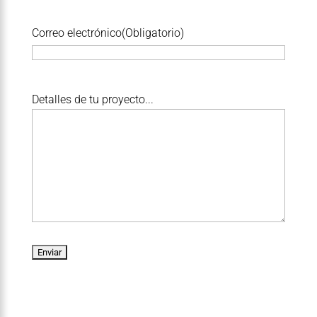
Correo electrónico
(Obligatorio)
D
Detalles de tu proyecto...
e
t
a
l
l
e
s
d
e
t
u