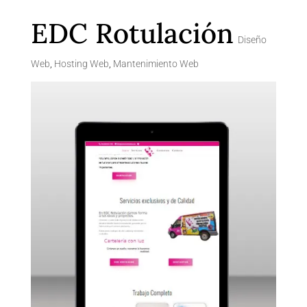
EDC Rotulación
Diseño
Web
,
Hosting Web
,
Mantenimiento Web