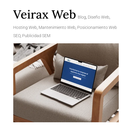
Veirax Web
Blog
,
Diseño Web
,
Hosting Web
,
Mantenimiento Web
,
Posicionamiento Web
SEO
,
Publicidad SEM